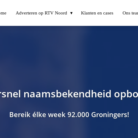
ome
Adverteren op RTV Noord
Klanten en cases
Ons te
rsnel naamsbekendheid opb
Bereik élke week 92.000 Groningers!