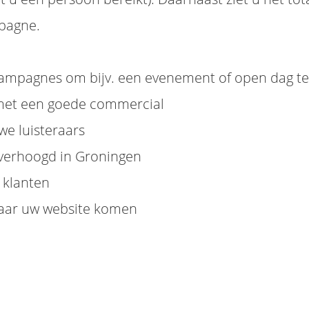
mpagne.
e campagnes om bijv. een evenement of open dag 
 met een goede commercial
we luisteraars
verhoogd in Groningen
l klanten
naar uw website komen