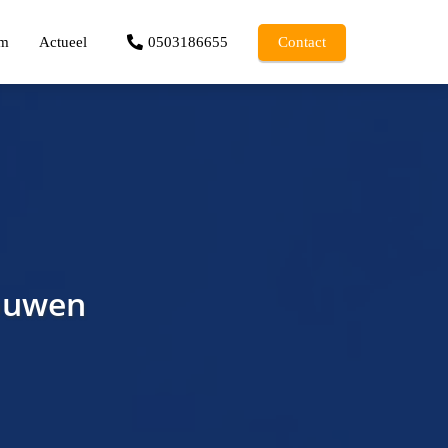
am
Actueel
0503186655
Contact
ouwen