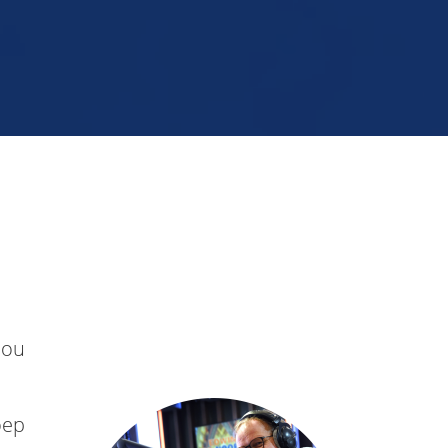
nou
oep