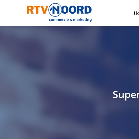
H
Supe