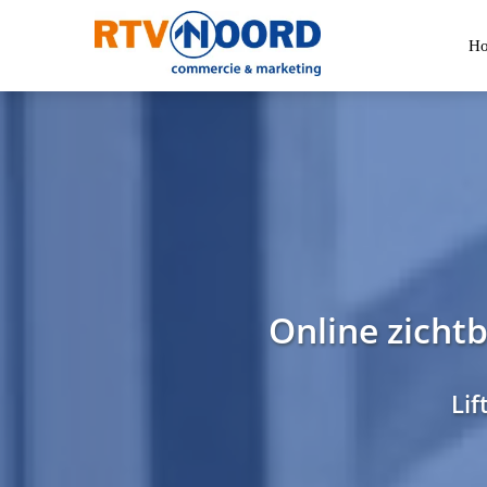
H
Online zicht
Lif