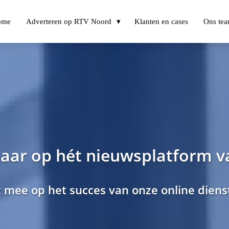
ome
Adverteren op RTV Noord
Klanten en cases
Ons te
baar op hét nieuwsplatform 
t mee op het succes van onze online dien