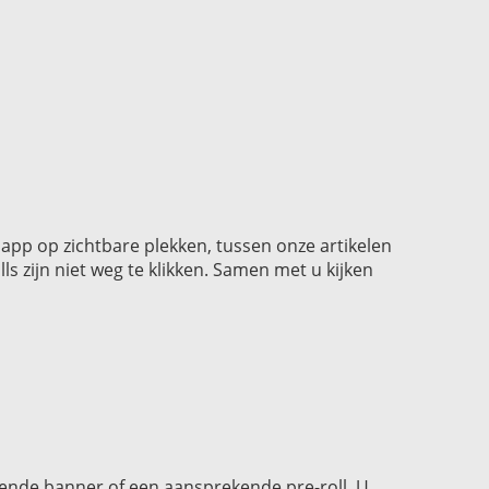
 app op zichtbare plekken, tussen onze artikelen
ls zijn niet weg te klikken. Samen met u kijken
ende banner of een aansprekende pre-roll. U