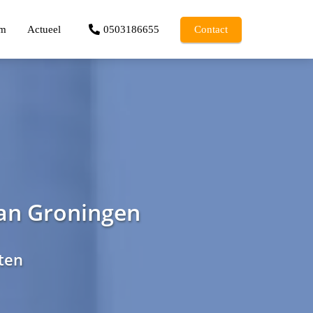
am
Actueel
0503186655
Contact
van Groningen
sten