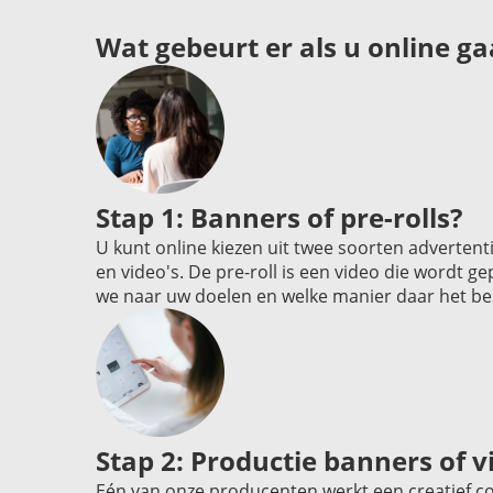
Wat gebeurt er als u online g
Stap 1: Banners of pre-rolls?
U kunt online kiezen uit twee soorten advertent
en video's. De pre-roll is een video die wordt ge
we naar uw doelen en welke manier daar het bes
Stap 2: Productie banners of v
Eén van onze producenten werkt een creatief c