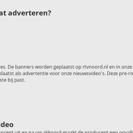
aat adverteren?
ies. De banners worden geplaatst op rtvnoord.nl en in onze
plaatst als advertentie voor onze nieuwsvideo's. Deze pre-rol
te bij past.
ideo
oncept uit en na uw akkoord maakt de producent een opvall