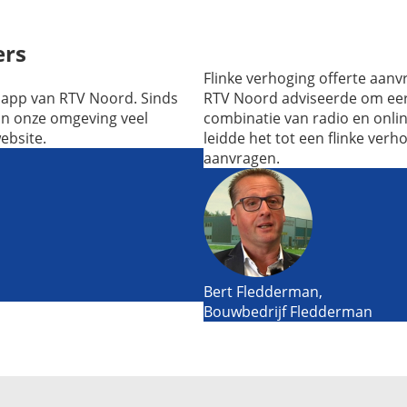
ers
Flinke verhoging offerte aan
 app van RTV Noord. Sinds
RTV Noord adviseerde om eers
in onze omgeving veel
combinatie van radio en online
ebsite.
leidde het tot een flinke verh
aanvragen.
Bert Fledderman,
Bouwbedrijf Fledderman