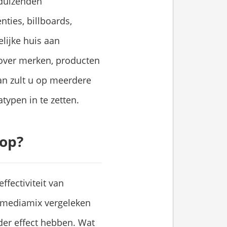
duizenden
ties, billboards,
lijke huis aan
over merken, producten
dan zult u op meerdere
typen in te zetten.
 op?
fectiviteit van
e mediamix vergeleken
der effect hebben. Wat