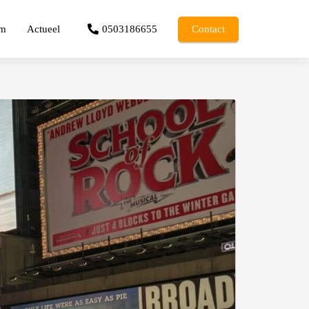
am
Actueel
0503186655
Contact