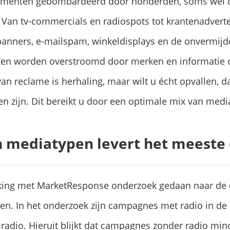
umenten gebombardeerd door honderden, soms wel 
an tv-commercials en radiospots tot krantenadverten
banners, e-mailspam, winkeldisplays en de onvermijde
ten worden overstroomd door merken en informatie 
van reclame is herhaling, maar wilt u écht opvallen, 
 zijn. Dit bereikt u door een optimale mix van media
 mediatypen levert het meeste
king met MarketResponse onderzoek gedaan naar de ef
en. In het onderzoek zijn campagnes met radio in d
adio. Hieruit blijkt dat campagnes zonder radio min