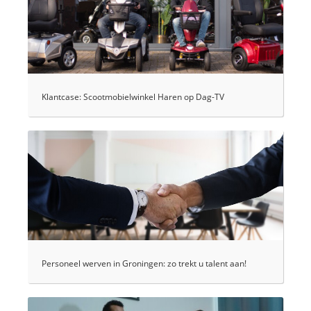
Klantcase: Scootmobielwinkel Haren op Dag-TV
Personeel werven in Groningen: zo trekt u talent aan!